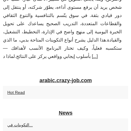
شخص يريد أن يرفع مستوى أداءه، يطوّر شركته، أو ينتقل إلى
دور قيادي بثقة. في سوق يتّسم بالتنافسية والتنوع الثقافي
والقطاعات المتعددة، التدريب الصحيح يساعدك على تحويل
الخبرة اليومية إلى منهج واضح في الإدارة، التخطيط، التشغيل،
والقيادة.هذا الدليل يشرح أنواع التكوينات المتاحة بدبي، ما الذي
ستكسبه فعلياً، وكيف تختار البرنامج الأنسب لأهدافك —
]
...
بأسلوب إيجابي وواقعي يركز على النتائج.لماذا د [
arabic.crazy-job.com
Hot Read
News
التكوينات في...